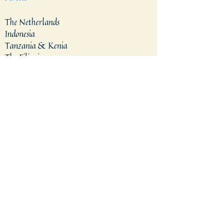
The Netherlands
Indonesia
Tanzania & Kenia
The Filippines
East Indonesia
Belgium
Brazil
Vietnam
News & Media
New members
Jubilees
In Memoriam
Media
Links
Contact
Prayer Request
Support us
Burning with