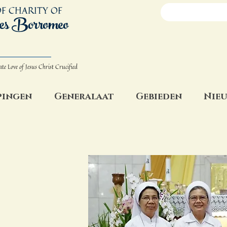
F CHARITY OF
es Borromeo
ate Love
of Jesus Christ Crucified
pingen
Generalaat
Gebieden
Nieu