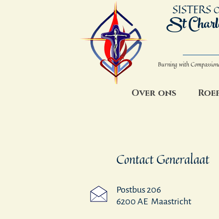
SISTERS
O
St Charl
Burning with Compassion
Over ons
Roe
Contact Generalaat
Postbus 206
6200 AE Maastricht