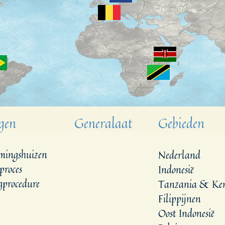
gen
Generalaat
Gebieden
mingshuizen
Nederland
proces
Indonesië
procedure
Tanzania & Ke
Filippijnen
Oost Indonesië