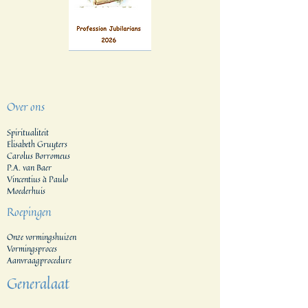
Over ons
Spiritualiteit
Elisabeth Gruyters
Carolus Borromeus
P.A. van Baer
Vincentius à Paulo
Moederhuis
Roepingen
Onze vormingshuizen
Vormingsproces
Aanvraagprocedure
Generalaat