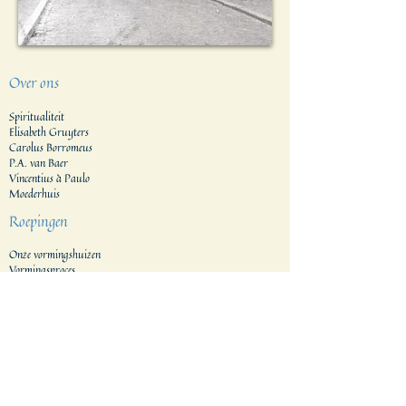
Over ons
Spiritualiteit
Elisabeth Gruyters
Carolus Borromeus
P.A. van Baer
Vincentius à Paulo
Moederhuis
Roepingen
Onze vormingshuizen
Vormingsproces
Aanvraagprocedure
Generalaat