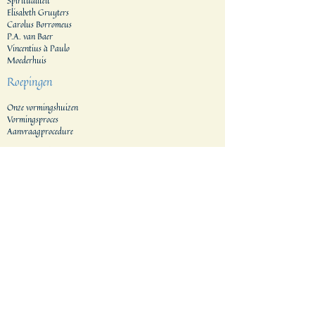
Spiritualiteit
Elisabeth Gruyters
Carolus Borromeus
P.A. van Baer
Vincentius à Paulo
Moederhuis
Roepingen
Onze vormingshuizen
Vormingsproces
Aanvraagprocedure
Generalaat
Gebieden
Nederland
Indonesië
Tanzania & Kenia
Filippijnen