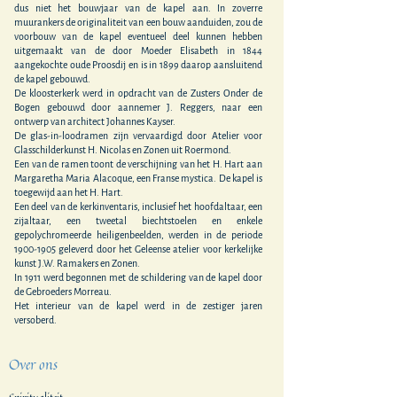
dus niet het bouwjaar van de kapel aan. In zoverre
muurankers de originaliteit van een bouw aanduiden, zou de
voorbouw van de kapel eventueel deel kunnen hebben
uitgemaakt van de door Moeder Elisabeth in 1844
aangekochte oude Proosdij en is in 1899 daarop aansluitend
de kapel gebouwd.
De kloosterkerk werd in opdracht van de Zusters Onder de
Bogen gebouwd door aannemer J. Reggers, naar een
ontwerp van architect Johannes Kayser.
De glas-in-loodramen zijn vervaardigd door Atelier voor
Glasschilderkunst H. Nicolas en Zonen uit Roermond.
Een van de ramen toont de verschijning van het H. Hart aan
Margaretha Maria Alacoque, een Franse mystica. De kapel is
toegewijd aan het H. Hart.
Een deel van de kerkinventaris, inclusief het hoofdaltaar, een
zijaltaar, een tweetal biechtstoelen en enkele
gepolychromeerde heiligenbeelden, werden in de periode
1900-1905
geleverd door het Geleense atelier voor kerkelijke
kunst J.W. Ramakers en Zonen.
In 1911 werd begonnen met de schildering van de kapel door
de Gebroeders Morreau.
Het interieur van de kapel werd in de zestiger jaren
versoberd.
Over ons