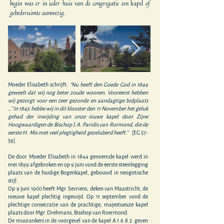
begin was er in ieder huis van de congregatie een kapel of
gebedsruimte aanwezig.
Moeder Elisabeth schrijft:
“Nu heeft den Goede God in 1844
geweelt dat wij nog beter zoude woonen. Vooreerst hebben
wij gezorgt voor een zeer gezonde en aandagtige bidplaats
…" In 1845 hebbe wij in dit klooster den 11 November het geluk
gehad der inwijding van onze niuwe kapel door Zijne
Hoogwaardigen de Bischop J.A. Paridis van Rormond, die de
eerste H. Mis met veel plegtigheid gezeluberd heeft.”
[EG 57-
59]
De door Moeder Elisabeth in 1844 genoemde kapel werd in
mei 1899 afgebroken en op 9 juni vond de eerste steenlegging
plaats van de huidige Bogenkapel, gebouwd in neogotische
stijl.
Op 9 juni 1900 heeft Mgr. Sevriens, deken van Maastricht, de
nieuwe kapel plechtig ingewijd. Op 11 september vond de
plechtige consecratie van de prachtige, majestueuze kapel
plaats door Mgr. Drehmans, Bisshop van Roermond.
De muurankers in de voorgevel van de kapel A 1 6 8 2 geven