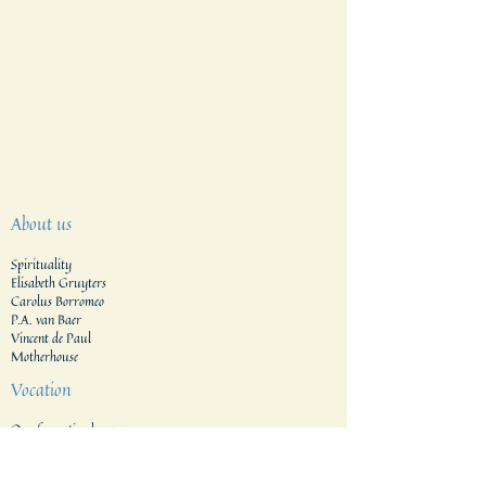
About us
Spirituality
Elisabeth Gruyters
Carolus Borromeo
P.A. van Baer
Vincent de Paul
Motherhouse
Vocation
Our formation houses
Formation process
Application procedure​