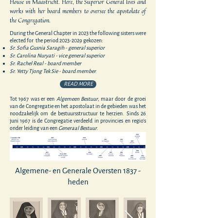
House in Maastricht. Here, the Superior General lives and
works with her board members to oversee the apostolate of
the Congregation.
During the General Chapter in 2023 the following sisters were
elected for the period
2023-2029
gekozen:
Sr. Sofia Gusnia Saragih - general superior
Sr. Carolina Nuryati - vice general superior
Sr. Rachel Real - board member
Sr. Yetty Tjong Tek Sie - board member
READ MORE
Tot 1967 was er een
Algemeen Bestuur
, maar door de groei
van de Congregatie en het apostolaat in de gebieden was het
noodzakelijk om de bestuursstructuur te herzien. Sinds 26
juni 1967 is de Congregatie verdeeld in provincies en regio's
onder leiding van een
Generaal Bestuur
.
Algemene- en Generale Oversten 1837 -
heden