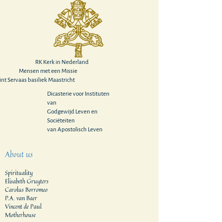
RK Kerk in Nederland
Mensen met een Missie
int Servaas basiliek Maastricht
Dicasterie voor Instituten
van
Godgewijd Leven en
Sociëteiten
van Apostolisch Leven
About us
Spirituality
Elisabeth Gruyters
Carolus Borromeo
P.A. van Baer
Vincent de Paul
Motherhouse