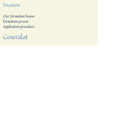
Vocation
Our formation houses
Formation process
Application procedure​
Generalat
Areas
The Netherlands
Indonesia
Tanzania & Kenia
The Filippines
East Indonesia
Belgium
Brazil
Vietnam