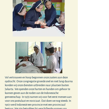
Vol vertrouwen en hoop begonnen onze zusters aan deze
opdracht. Onze congregatie groeide snel en niet lang daarna
konden wij onze diensten uitbreiden naar plaatsen buiten
Jakarta. We openden onze harten en handen om gehoor te
kunnen geven aan de noden van de Indonesische
gemeenschap. In 1933 namen wij voor het eerst mensen aan
voor ons postulaat en noviciaat. Dat doen we nog steeds. In
1967 werd Indonesië een provincie met een provinciaal
bestuur. We zijn betrokken bij verschillende vormen van