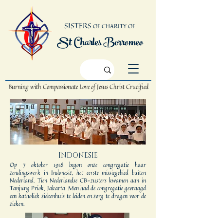
SISTERS
OF CHARITY OF
St Charles Borromeo
Burning with Compassionate Love
of Jesus Christ Crucified
INDONESIË
Op 7 oktober 1918 begon onze congregatie haar
zendingswerk in Indonesië, het eerste missiegebied buiten
Nederland. Tien Nederlandse CB-zusters kwamen aan in
Tanjung Priok, Jakarta. Men had de congregatie gevraagd
een katholiek ziekenhuis te leiden en zorg te dragen voor de
zieken.