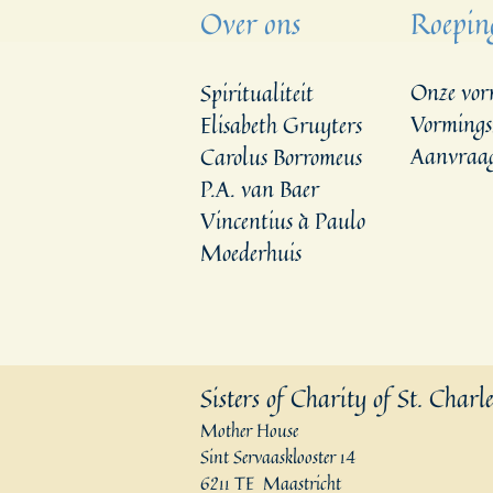
Over ons
Roepin
Onze vor
Spiritualiteit
Vormings
Elisabeth Gruyters
Aanvraag
Carolus Borromeus
P.A. van Baer
Vincentius à Paulo
Moederhuis
Sisters of Charity of St. Charl
Mother House
Sint Servaasklooster 14
6211 TE Maastricht