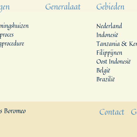
gen
Generalaat
Gebieden
mingshuizen
Nederland
proces
Indonesië
procedure
Tanzania & Ke
Filippijnen
Oost Indonesië
België
Brazilië
es Boromeo
Contact
G