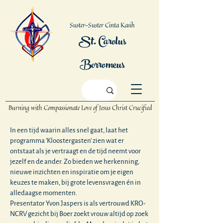
Suster-Suster Cinta Kasih
St. Carolus
Borromeus
Burning with Compassionate Love
of Jesus Christ Crucified
In een tijd waarin alles snel gaat, laat het
programma 'Kloostergasten' zien wat er
ontstaat als je vertraagt en de tijd neemt voor
jezelf en de ander. Zo bieden we herkenning,
nieuwe inzichten en inspiratie om je eigen
keuzes te maken, bij grote levensvragen én in
alledaagse momenten.
Presentator Yvon Jaspers is als vertrouwd KRO-
NCRV gezicht bij Boer zoekt vrouw altijd op zoek