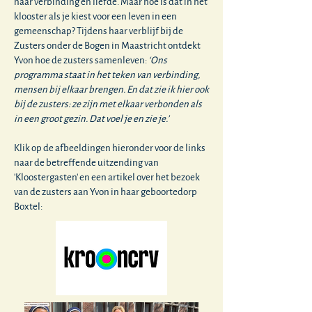
naar verbinding en liefde. Maar hoe is dat in het
klooster als je kiest voor een leven in een
gemeenschap? Tijdens haar verblijf bij de
Zusters onder de Bogen in Maastricht ontdekt
Yvon hoe de zusters samenleven:
‘Ons
programma staat in het teken van verbinding,
mensen bij elkaar brengen. En dat zie ik hier ook
bij de zusters: ze zijn met elkaar verbonden als
in een groot gezin. Dat voel je en zie je.’
Klik op de afbeeldingen hieronder voor de links
naar de betreffende uitzending van
'Kloostergasten' en een artikel over het bezoek
van de zusters aan Yvon in haar geboortedorp
Boxtel: