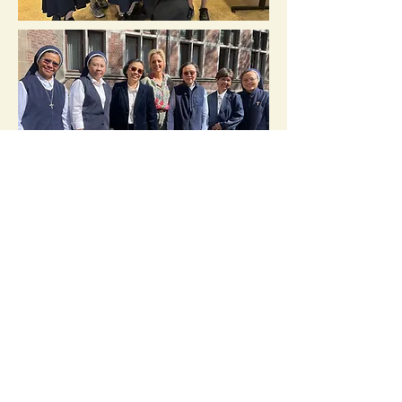
Tentang kami
Spiritualitas
Elisabeth Gruyters
Carolus Borromeus
P.A. van Baer
Vincentius de Paul
Biara Induk
Panggilan
Rumah Pembinaan kami
Proces pembentukan