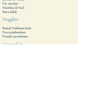
P.A. van Baer
Vincentius de Paul
Biara Induk
Panggilan
Rumah Pembinaan kami
Proces pembentukan
Prosedur permohonan
Generalat
Dari Area
Belanda
Indonesia
Tanzania & Kenya
Filipina
Indonesia Timur