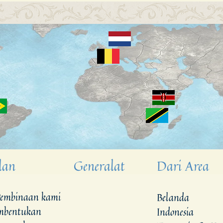
lan
Generalat
Dari Area
embinaan kami
Belanda
embentukan
Indonesia