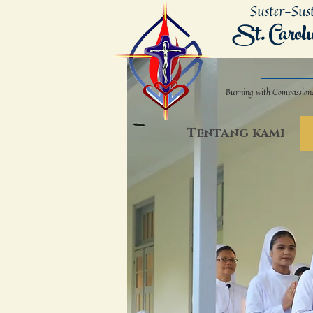
Suster-Sus
St. Carol
Burning with Compassion
Tentang kami