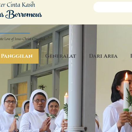
ter Cinta Kasih
us Borromeus
ate Love
of Jesus Christ Crucified
Panggilan
Generalat
Dari Area