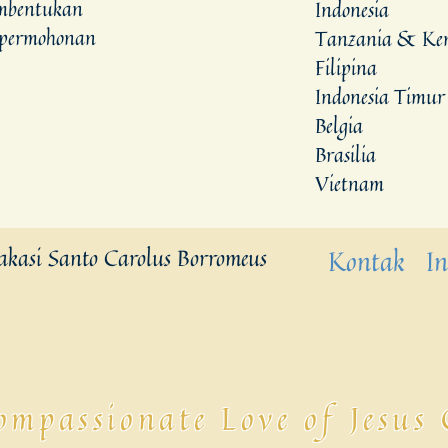
embentukan
Indonesia
 permohonan
Tanzania & Ke
Filipina
Indonesia Timur
Belgia
Brasilia
Vietnam
takasi Santo Carolus Borromeus
Kontak
In
mpassionate Love of Jesus 