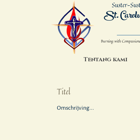
Suster-Sus
St. Carol
Burning with Compassion
Tentang kami
Titel
Omschrijving...