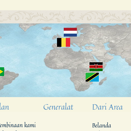
lan
Generalat
Dari Area
embinaan kami
Belanda