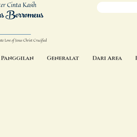
ter Cinta Kasih
us Borromeus
ate Love
of Jesus Christ Crucified
Panggilan
Generalat
Dari Area